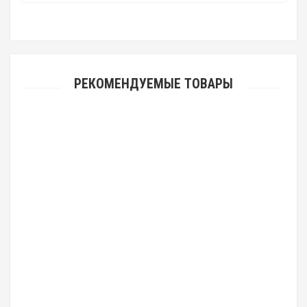
РЕКОМЕНДУЕМЫЕ ТОВАРЫ
Автолампа светодиодная H1 12V 5050 9 SMD LED White
80руб.
Автолампа светодиодная H1 12V 7020 20 SMD LED White
204руб.
Автолампа светодиодная H11 12V 18 SMD LED White
169руб.