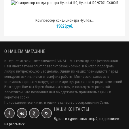
Компрессор кондиционера Hyunda...
15623руб.
О НАШЕМ МАГАЗИНЕ
Интернет-магазин автозапчастей VIN54 – Мы команда профессионалов.
Наш многолетний опыт позволит безошибочно и быстро подобрать
любую интересующую Вас деталь. Одним из наших преимуществ перед
конкурентами является специфика работы. Мы не закладываем в
стоимость зарплаты сотрудников и аренды различного рода помещений.
Благодаря Вам мы берем большим оптом, и пользуемся развитой
логистикой. Что позволяет нам выдерживать приемлемые цены и
короткие сроки.
Присоединяйтесь к нам, и оцените качество обслуживания Сами.
НАШИ КОНТАКТЫ
Будьте в курсе наших акций, подпишитесь
на рассылку: