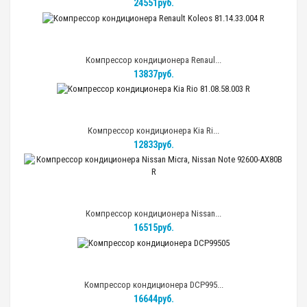
24551руб.
Автолампа светодиодная H4 X-treme Ultinon LED 6500K 2шт (Philips)
Компрессор кондиционера Renaul...
11966руб.
13837руб.
Компрессор кондиционера Kia Ri...
12833руб.
Компрессор кондиционера Nissan...
16515руб.
Компрессор кондиционера DCP995...
16644руб.