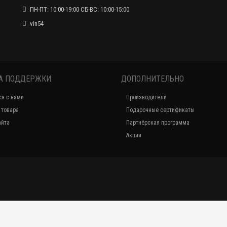
ПН-ПТ: 10:00-19:00 СБ-ВС: 10:00-15:00
Автолампа светодиодная H4 X-treme Ultinon LED 6200K 2шт (Philips)
vin54
11966руб.
Автолампа светодиодная H4 X-treme Ultinon LED 6500K 2шт (Philips)
11966руб.
А ПОДДЕРЖКИ
ДОПОЛНИТЕЛЬНО
ся с нами
Производители
 товара
Подарочные сертификаты
айта
Партнёрская программа
Акции