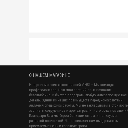
О НАШЕМ МАГАЗИНЕ
Интернет-магазин автозапчастей VIN54 – Мы команда
профессионалов. Наш многолетний опыт позволит
безошибочно и быстро подобрать любую интересующую Вас
деталь. Одним из наших преимуществ перед конкурентами
является специфика работы. Мы не закладываем в стоимость
зарплаты сотрудников и аренды различного рода помещений
Благодаря Вам мы берем большим оптом, и пользуемся
развитой логистикой. Что позволяет нам выдерживать
приемлемые цены и короткие сроки.