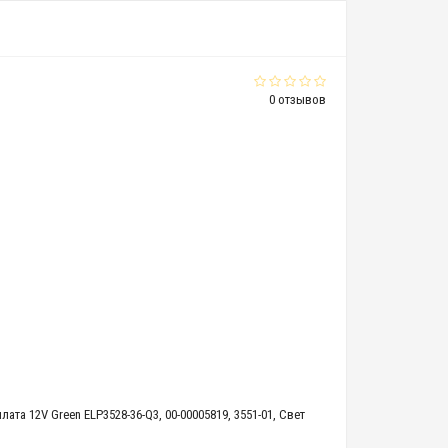
0 отзывов
ата 12V Green ELP3528-36-Q3
,
00-00005819
,
3551-01
,
Свет