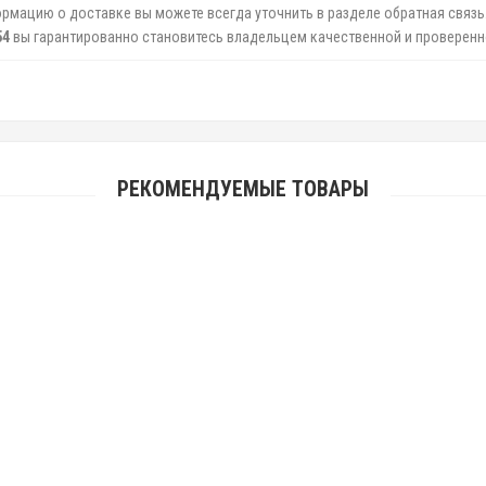
мацию о доставке вы можете всегда уточнить в разделе обратная связь.
54
вы гарантированно становитесь владельцем качественной и проверенно
РЕКОМЕНДУЕМЫЕ ТОВАРЫ
Автолампа светодиодная H1 12V 5050 9 SMD LED White
80руб.
Автолампа светодиодная H1 12V 7020 20 SMD LED White
204руб.