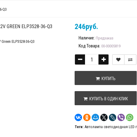
6-Q3
246руб.
V GREEN ELP3528-36-Q3
Наличие:
Предзаказ
Код Товара:
00-00005819
КУПИТЬ
КУПИТЬ В ОДИН КЛИК
Теги:
Автолампа светодиодная LED пл