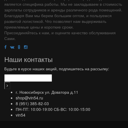
является специфика работы. Мы не закладываем в стоимость
зарплаты сотрудников и аренды различного рода помещений.
Благодаря Вам мы берем большим оптом, и пользуемся
развитой логистикой. Что позволяет нам выдерживать
приемлемые цены и короткие сроки.
Присоединяйтесь к нам, и оцените качество обслуживания
Сами.
Наши контакты
Будьте в курсе наших акций, подпишитесь на рассылку:
г. Новосибирск ул. Доватора д.11
shop@vin54.ru
8 (951) 385-82-03
ПН-ПТ: 10:00-19:00 СБ-ВС: 10:00-15:00
vin54