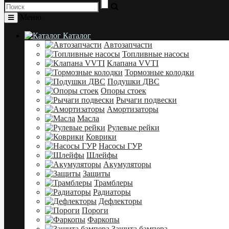
Меню
Каталог
Автозапчасти
Топливные насосы
Клапана VVTI
Тормозные колодки
Подушки ДВС
Опоры стоек
Рычаги подвески
Амортизаторы
Масла
Рулевые рейки
Коврики
Насосы ГУР
Шлейфы
Акумуляторы
Защиты
Трамблеры
Радиаторы
Дефлекторы
Пороги
Фаркопы
Защита бампера