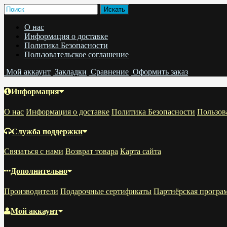
О нас
Информация о доставке
Политика Безопасности
Пользовательское соглашение
Мой аккаунт
Закладки
Сравнение
Оформить заказ
Информация
О нас
Информация о доставке
Политика Безопасности
Пользов
Служба поддержки
Связаться с нами
Возврат товара
Карта сайта
Дополнительно
Производители
Подарочные сертификаты
Партнёрская програ
Мой аккаунт