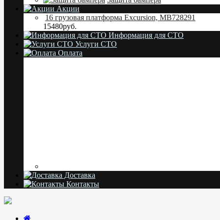
Акции
16 грузовая платформа Excursion, MB728291
15480руб.
Информация для СТО
Услуги СТО
Оплата
Доставка
Контакты