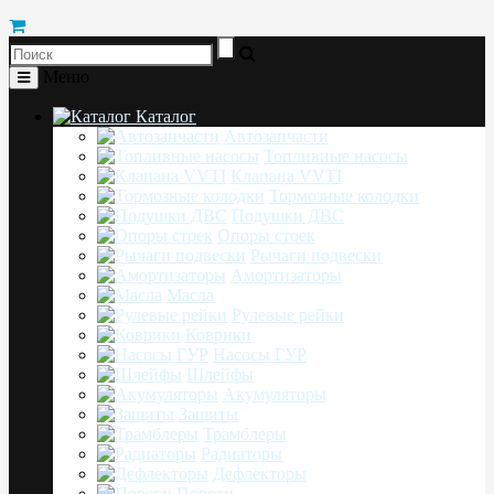
Меню
Каталог
Автозапчасти
Топливные насосы
Клапана VVTI
Тормозные колодки
Подушки ДВС
Опоры стоек
Рычаги подвески
Амортизаторы
Масла
Рулевые рейки
Коврики
Насосы ГУР
Шлейфы
Акумуляторы
Защиты
Трамблеры
Радиаторы
Дефлекторы
Пороги