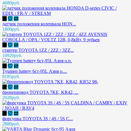
4680руб.
датчик положения коленвала HON...
1800руб.
стартер TOYOTA 1ZZ / 2ZZ / 3ZZ...
10920руб.
Tyumen battery 6ст-95L Азия о....
8185руб.
бронепровод TOYOTA 7KE, KR42, ...
2028руб.
форсунка TOYOTA 3S / 4S / 5S C...
2880руб.