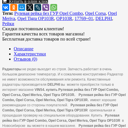
Купить в один клик
Теги:
Рулевая рейка без ГУР Opel Combo
,
Opel Corsa
,
Opel
Meriva
,
Opel Tigra OP103R
,
OP103R
,
17769~01
,
DELPHI
,
Рейки
Скидки постоянным клиентам!
Гарантия качества всех товаров магазина!
Бесплатная доставка товаров по всей стране!
Описание
Характеристики
Отзывов (0)
Радиаторы
не редко выходит из строя. Запчасть работает в очень
большом диапазоне температур. И к сожалению конструктивно Радиатор
не имеет возможности обслуживания или ремонта. Качественные
радиаторы производителя
DELPHI
вы
можете приобрести только в
интернет магазине
VIN
54. купить Рулевая рейка без ГУР Opel Combo,
Opel Corsa, Opel Meriva, Opel Tigra OP103R.
Рулевая рейка без ГУР Opel
Combo, Opel Corsa, Opel Meriva, Opel Tigra OP103R.
имеют хорошие
рекомендации со стороны покупателей.
Рулевая рейка без ГУР Opel
Combo, Opel Corsa, Opel Meriva, Opel Tigra OP103R
оригинальная и
прошедшая проверку на специальном оборудовании. Купить
Рулевая
рейка без ГУР Opel Combo, Opel Corsa, Opel Meriva, Opel Tigra OP103R
в
Новосибирске вы можете в нашем магазине.
Рулевая рейка без ГУР Opel