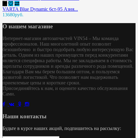
VARTA Blue Dynamic 6ст-95 Азия...
13680руб.
О нашем магазине
Интернет-магазин автозапчастей VIN54 – Мы команда
профессионалов. Наш многолетний опыт позволит
безошибочно и быстро подобрать любую интересующую Вас
деталь. Одним из наших преимуществ перед конкурентами
является специфика работы. Мы не закладываем в стоимость
зарплаты сотрудников и аренды различного рода помещений.
Благодаря Вам мы берем большим оптом, и пользуемся
развитой логистикой. Что позволяет нам выдерживать
приемлемые цены и короткие сроки.
Присоединяйтесь к нам, и оцените качество обслуживания
Сами.
Наши контакты
Будьте в курсе наших акций, подпишитесь на рассылку: