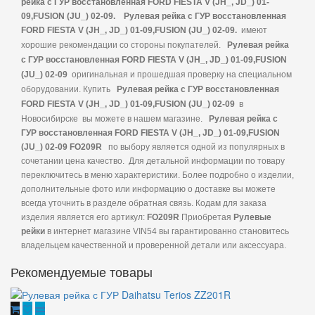
рейка с ГУР восстановленная FORD FIESTA V (JH_, JD_) 01-
09,FUSION (JU_) 02-09.
Рулевая рейка с ГУР восстановленная
FORD FIESTA V (JH_, JD_) 01-09,FUSION (JU_) 02-09.
имеют
хорошие рекомендации со стороны покупателей.
Рулевая рейка
с ГУР восстановленная FORD FIESTA V (JH_, JD_) 01-09,FUSION
(JU_) 02-09
оригинальная и прошедшая проверку на специальном
оборудовании. Купить
Рулевая рейка с ГУР восстановленная
FORD FIESTA V (JH_, JD_) 01-09,FUSION (JU_) 02-09
в
Новосибирске вы можете в нашем магазине.
Рулевая рейка с
ГУР восстановленная FORD FIESTA V (JH_, JD_) 01-09,FUSION
(JU_) 02-09 FO209R
по выбору является одной из популярных в
сочетании цена качество. Для детальной информации по товару
переключитесь в меню характеристики. Более подробно о изделии,
дополнительные фото или информацию о доставке вы можете
всегда уточнить в разделе обратная связь. Кодам для заказа
изделия является его артикул:
FO209R
Приобретая
Рулевые
рейки
в интернет магазине VIN54 вы гарантированно становитесь
владельцем качественной и проверенной детали или аксессуара.
Рекомендуемые товары