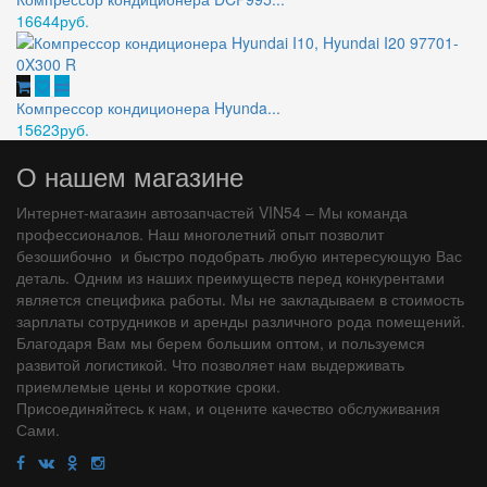
16644руб.
Компрессор кондиционера Hyunda...
15623руб.
О нашем магазине
Интернет-магазин автозапчастей VIN54 – Мы команда
профессионалов. Наш многолетний опыт позволит
безошибочно и быстро подобрать любую интересующую Вас
деталь. Одним из наших преимуществ перед конкурентами
является специфика работы. Мы не закладываем в стоимость
зарплаты сотрудников и аренды различного рода помещений.
Благодаря Вам мы берем большим оптом, и пользуемся
развитой логистикой. Что позволяет нам выдерживать
приемлемые цены и короткие сроки.
Присоединяйтесь к нам, и оцените качество обслуживания
Сами.