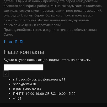
деталь. Одним из наших преимуществ перед конкурентами
является специфика работы. Мы не закладываем в стоимость
зарплаты сотрудников и аренды различного рода помещений.
Благодаря Вам мы берем большим оптом, и пользуемся
развитой логистикой. Что позволяет нам выдерживать
приемлемые цены и короткие сроки.
Присоединяйтесь к нам, и оцените качество обслуживания
Сами.
Наши контакты
Будьте в курсе наших акций, подпишитесь на рассылку:
г. Новосибирск ул. Доватора д.11
shop@vin54.ru
8 (951) 385-82-03
ПН-ПТ: 10:00-19:00 СБ-ВС: 10:00-15:00
vin54