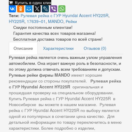
Купить в один клик
Теги:
Рулевая рейка с ГУР Hyundai Accent HY225R
,
HY225R
,
17639~01
,
MANDO
,
Рейки
Скидки постоянным клиентам!
Гарантия качества всех товаров магазина!
Бесплатная доставка товаров по всей стране!
Описание
Характеристики
Отзывов (0)
Рулевая рейка является очень важным узлом управления
автомобилем. Она играет важную роль в безопасности, и
по этому должна отвечать всем требованиям и допускам.
Рулевые рейки фирмы
MANDO
имеют хорошие
рекомендации со стороны покупателей.
Рулевая рейка
с ГУР Hyundai Accent HY225R
оригинальная и
прошедшая проверку на специальном оборудовании.
Купить
Рулевая рейка с ГУР Hyundai Accent HY225R в
Новосибирске
вы можете
в нашем магазине.
Рулевая
рейка с ГУР Hyundai Accent HY225R по выбору
является
одной из популярных в сочетании цена качество. Для
детальной информации по товару переключитесь в меню
характеристики
. Более подробно о изделии,