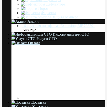
Дефлекторы
Пороги
Фаркопы
Защита бампера
Акции
16 грузовая платформа Excursion, MB728291
15480руб.
Информация для СТО
Услуги СТО
Оплата
Доставка
Контакты