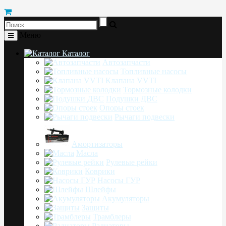
Меню
Каталог
Автозапчасти
Топливные насосы
Клапана VVTI
Тормозные колодки
Подушки ДВС
Опоры стоек
Рычаги подвески
Амортизаторы
Масла
Рулевые рейки
Коврики
Насосы ГУР
Шлейфы
Акумуляторы
Защиты
Трамблеры
Радиаторы