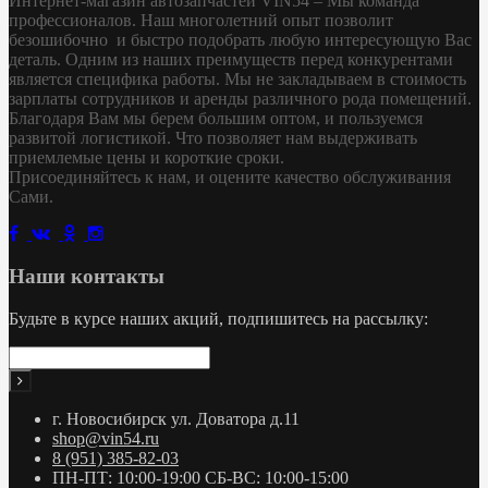
Интернет-магазин автозапчастей VIN54 – Мы команда
профессионалов. Наш многолетний опыт позволит
безошибочно и быстро подобрать любую интересующую Вас
деталь. Одним из наших преимуществ перед конкурентами
является специфика работы. Мы не закладываем в стоимость
зарплаты сотрудников и аренды различного рода помещений.
Благодаря Вам мы берем большим оптом, и пользуемся
развитой логистикой. Что позволяет нам выдерживать
приемлемые цены и короткие сроки.
Присоединяйтесь к нам, и оцените качество обслуживания
Сами.
Наши контакты
Будьте в курсе наших акций, подпишитесь на рассылку:
г. Новосибирск ул. Доватора д.11
shop@vin54.ru
8 (951) 385-82-03
ПН-ПТ: 10:00-19:00 СБ-ВС: 10:00-15:00