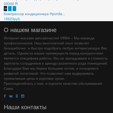
Компрессор кондиционера Hyunda...
15623руб.
О нашем магазине
Интернет-магазин автозапчастей VIN54 – Мы команда
профессионалов. Наш многолетний опыт позволит
безошибочно и быстро подобрать любую интересующую Вас
деталь. Одним из наших преимуществ перед конкурентами
является специфика работы. Мы не закладываем в стоимость
зарплаты сотрудников и аренды различного рода помещений.
Благодаря Вам мы берем большим оптом, и пользуемся
развитой логистикой. Что позволяет нам выдерживать
приемлемые цены и короткие сроки.
Присоединяйтесь к нам, и оцените качество обслуживания
Сами.
Наши контакты