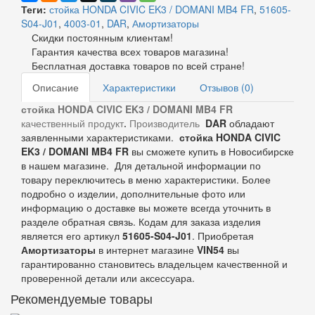
Теги:
стойка HONDA CIVIC EK3 / DOMANI MB4 FR
,
51605-
S04-J01
,
4003-01
,
DAR
,
Амортизаторы
Скидки постоянным клиентам!
Гарантия качества всех товаров магазина!
Бесплатная доставка товаров по всей стране!
Описание
Характеристики
Отзывов (0)
стойка HONDA CIVIC EK3 / DOMANI MB4 FR
качественный продукт
.
Производитель
DAR
обладают
заявленными характеристиками.
стойка HONDA CIVIC
EK3 / DOMANI MB4 FR
вы сможете купить в Новосибирске
в нашем магазине. Для детальной информации по
товару переключитесь в меню характеристики. Более
подробно о изделии, дополнительные фото или
информацию о доставке вы можете всегда уточнить в
разделе обратная связь. Кодам для заказа изделия
является его артикул
51605-S04-J01
. Приобретая
Амортизаторы
в интернет магазине
VIN54
вы
гарантированно становитесь владельцем качественной и
проверенной детали или аксессуара.
Рекомендуемые товары