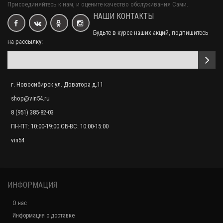
Присоединяйтесь к нам, и оцените качество обслуживания Сами.
тормозные колодки TOYOTA LAND CRUISER VDJ200 RR / LEXUS LX450d
НАШИ КОНТАКТЫ
URJ201 RR / LEXUS LX570 URJ201 RR / T
1530руб.
Будьте в курсе наших акций, подпишитесь
на рассылку:
тормозные колодки TOYOTA LAND CRUISER VDJ200 FR / LEXUS LX450d
URJ200 FR / LEXUS LX570 URJ201 FR
2070руб.
г. Новосибирск ул. Доватора д.11
shop@vin54.ru
8 (951) 385-82-03
тормозные колодки TOYOTA AURION RR / TOYOTA CAMRY ACV40 RR /
ПН-ПТ: 10:00-19:00 СБ-ВС: 10:00-15:00
TOYOTA CAMRY AVV50 RR / TOYOTA MARK X Z
1440руб.
vin54
ИНФОРМАЦИЯ
О нас
Информация о доставке