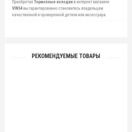
Приобретая
Тормозные колодки
в интернет магазине
VIN54
вы гарантированно становитесь владельцем
качественной и проверенной детали или аксессуара.
РЕКОМЕНДУЕМЫЕ ТОВАРЫ
тормозные колодки HONDA ACCORD RR / AVANCIER RR / CIVIC RR /
INSPIRE RR / CR-V RR / LEGEND RR / ODY
2880руб.
тормозные колодки MAZDA AXELA BK3P FR / MAZDA 3 BK3P FR / MAZDA 5
FR / MAZDA PREMACY FR / FORD FOCUS
2070руб.