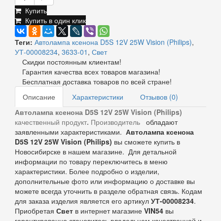
Купить
Купить в один клик
Теги:
Автолампа ксенона D5S 12V 25W Vision (Philips)
,
УТ-00008234
,
3633-01
,
Свет
Скидки постоянным клиентам!
Гарантия качества всех товаров магазина!
Бесплатная доставка товаров по всей стране!
Описание
Характеристики
Отзывов (0)
Автолампа ксенона D5S 12V 25W Vision (Philips)
качественный продукт
.
Производитель
обладают
заявленными характеристиками.
Автолампа ксенона
D5S 12V 25W Vision (Philips)
вы сможете купить в
Новосибирске в нашем магазине. Для детальной
информации по товару переключитесь в меню
характеристики. Более подробно о изделии,
дополнительные фото или информацию о доставке вы
можете всегда уточнить в разделе обратная связь. Кодам
для заказа изделия является его артикул
УТ-00008234
.
Приобретая
Свет
в интернет магазине
VIN54
вы
гарантированно становитесь владельцем качественной и