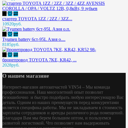
стартер TOYOTA 1ZZ / 2ZZ / 3ZZ...
10920руб.
Tyumen battery 6ст-95L Азия о....
8185руб.
бронепровод TOYOTA 7KE, KR42, ...
2028руб.
О нашем магазине
Интернет-магазин автозапчастей VIN54 – Мы команда
профессионалов. Наш многолетний опыт позволит
безошибочно и быстро подобрать любую интересующую Вас
деталь. Одним из наших преимуществ перед конкурентами
является специфика работы. Мы не закладываем в стоимость
зарплаты сотрудников и аренды различного рода помещений.
Благодаря Вам мы берем большим оптом, и пользуемся
развитой логистикой. Что позволяет нам выдерживать