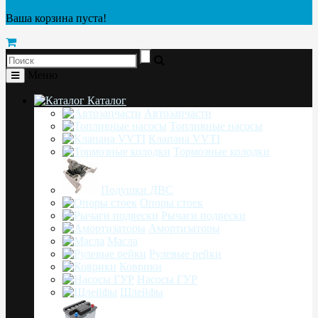
Ваша корзина пуста!
Меню
Каталог
Автозапчасти
Топливные насосы
Клапана VVTI
Тормозные колодки
Подушки ДВС
Опоры стоек
Рычаги подвески
Амортизаторы
Масла
Рулевые рейки
Коврики
Насосы ГУР
Шлейфы