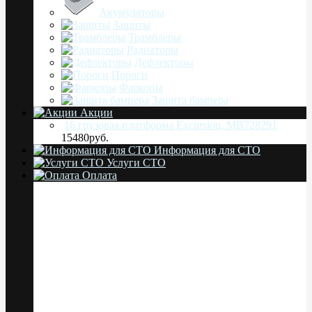
Акумуляторы
Защиты
Трамблеры
Радиаторы
Дефлекторы
Пороги
Фаркопы
Защита бампера
Акции
16 грузовая платформа Excursion, MB728291
15480руб.
Информация для СТО
Услуги СТО
Оплата