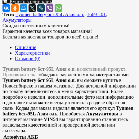
Купить в один клик
Теги:
Tyumen battery 6ст-95L Азия о.п.
,
16691-01
,
Акумуляторы
Скидки постоянным клиентам!
Гарантия качества всех товаров магазина!
Бесплатная доставка товаров по всей стране!
Описание
Характеристики
Отзывов (0)
Tyumen battery 6ст-95L Азия о.п.
качественный продукт
.
Производитель
обладают заявленными характеристиками.
Tyumen battery 6ст-95L Азия о.п.
вы сможете купить в
Новосибирске в нашем магазине. Для детальной информации
по товару переключитесь в меню характеристики. Более
подробно о изделии, дополнительные фото или информацию
о доставке вы можете всегда уточнить в разделе обратная
связь. Кодам для заказа изделия является его артикул
Tyumen
battery 6ст-95L Азия о.п.
. Приобретая
Акумуляторы
в
интернет магазине
VIN54
вы гарантированно становитесь
владельцем качественной и проверенной детали или
аксессуара.
Атрибуты АКБ