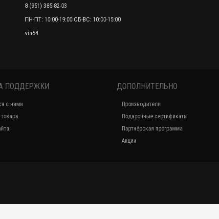
8 (951) 385-82-03
ПН-ПТ: 10:00-19:00 СБ-ВС: 10:00-15:00
Крышка трамблера TOYOTA HIACE RZH114 1RZ
vin54
1260руб.
А ПОДДЕРЖКИ
ДОПОЛНИТЕЛЬНО
ся с нами
Производители
 товара
Подарочные сертификаты
айта
Партнёрская программа
Акции