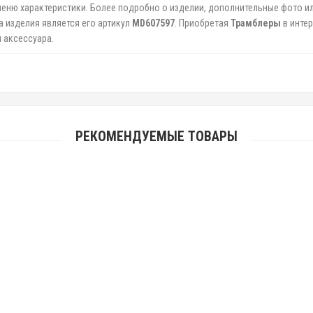
меню характеристики. Более подробно о изделии, дополнительные фото и
а изделия является его артикул
MD607597
. Приобретая
Трамблеры
в инте
 аксессуара.
РЕКОМЕНДУЕМЫЕ ТОВАРЫ
Крышка трамблера TOYOTA CARINA ED / CAMRY / VISTA 3SFE 87-
576руб.
Крышка трамблера TOYOTA 5AF,4AF,4AFHE AE9#,AT17# '89- 4+2 / 6+2 контакта
1260руб.