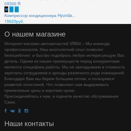
Компрессор кондиционера Hyunda...
15623руб.
О нашем магазине
Интернет-магазин автозапчастей VIN54 – Мы команда
профессионалов. Наш многолетний опыт позволит
безошибочно и быстро подобрать любую интересующую Вас
деталь. Одним из наших преимуществ перед конкурентами
является специфика работы. Мы не закладываем в стоимость
зарплаты сотрудников и аренды различного рода помещений.
Благодаря Вам мы берем большим оптом, и пользуемся
развитой логистикой. Что позволяет нам выдерживать
приемлемые цены и короткие сроки.
Присоединяйтесь к нам, и оцените качество обслуживания
Сами.
Наши контакты