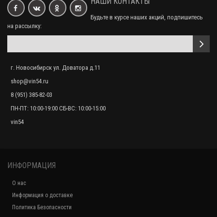
НАШИ КОНТАКТЫ
Рулевая рейка без ГУР Lexus Es, Toyota Camry TY123R
Будьте в курсе наших акций, подпишитесь
23252руб.
на рассылку:
Рулевая рейка без ГУР Lexus Rx, Toyota Venza TY114R
23252руб.
г. Новосибирск ул. Доватора д.11
shop@vin54.ru
8 (951) 385-82-03
ПН-ПТ: 10:00-19:00 СБ-ВС: 10:00-15:00
vin54
ИНФОРМАЦИЯ
О нас
Информация о доставке
Политика Безопасности