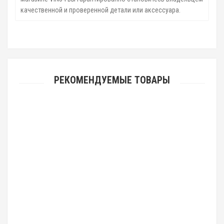
качественной и проверенной детали или аксессуара.
РЕКОМЕНДУЕМЫЕ ТОВАРЫ
Рулевая рейка с ГУР Daihatsu Terios ZZ201R
23252руб.
Рулевая рейка с ГУР Volvo S80 VO214R
23252руб.
Рулевая рейка с ГУР Toyota Hiace TY240R