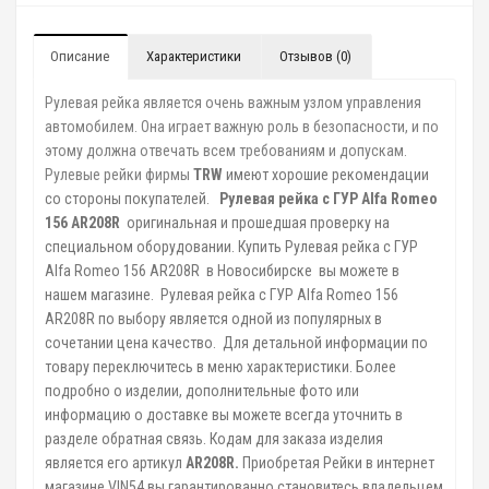
Описание
Характеристики
Отзывов (0)
Рулевая рейка является очень важным узлом управления
автомобилем. Она играет важную роль в безопасности, и по
этому должна отвечать всем требованиям и допускам.
Рулевые рейки фирмы
TRW
имеют хорошие рекомендации
со стороны покупателей.
Рулевая рейка с ГУР Alfa Romeo
156 AR208R
оригинальная и прошедшая проверку на
специальном оборудовании. Купить
Рулевая рейка с ГУР
Alfa Romeo 156 AR208R в Новосибирске
вы можете
в
нашем магазине.
Рулевая рейка с ГУР Alfa Romeo 156
AR208R по выбору
является одной из популярных в
сочетании цена качество. Для детальной информации по
товару переключитесь в меню характеристики
. Более
подробно о изделии, дополнительные фото или
информацию о доставке вы можете всегда уточнить в
разделе обратная связь. Кодам для заказа изделия
является его артикул
AR208R.
Приобретая
Рейки в интернет
магазине VIN54 вы гарантированно становитесь владельцем