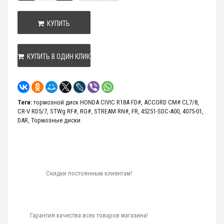
КУПИТЬ
КУПИТЬ В ОДИН КЛИК
Теги:
тормозной диск HONDA CIVIC R18A FD#
,
ACCORD CM# CL7/8
,
CR-V RD5/7
,
STWg RF#
,
RG#
,
STREAM RN#
,
FR
,
45251-SDC-A00
,
4075-01
,
DAR
,
Тормозные диски
Скидки постоянным клиентам!
Гарантия качества всех товаров магазина!