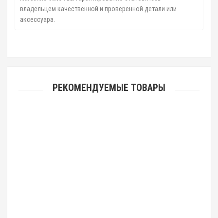
владельцем качественной и проверенной детали или
аксессуара.
РЕКОМЕНДУЕМЫЕ ТОВАРЫ
тормозной диск HONDA CIVIC EG#, EK#, EU#/ES#, FD# , AIRWAVE GJ1/2,
FIT / JAZZ GE7/8, DOMANI MB#, FR
2496руб.
тормозной диск HONDA ACCORD / TORNEO CF#, CL3 / PRELUDE BB4 H22A,
FR
2964руб.