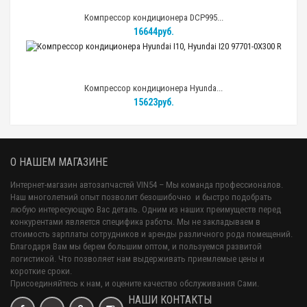
Компрессор кондиционера DCP995...
16644руб.
Компрессор кондиционера Hyunda...
15623руб.
О НАШЕМ МАГАЗИНЕ
Интернет-магазин автозапчастей VIN54 – Мы команда профессионалов.
Наш многолетний опыт позволит безошибочно и быстро подобрать
любую интересующую Вас деталь. Одним из наших преимуществ перед
конкурентами является специфика работы. Мы не закладываем в
стоимость зарплаты сотрудников и аренды различного рода помещений.
Благодаря Вам мы берем большим оптом, и пользуемся развитой
логистикой. Что позволяет нам выдерживать приемлемые цены и
короткие сроки.
Присоединяйтесь к нам, и оцените качество обслуживания Сами.
НАШИ КОНТАКТЫ