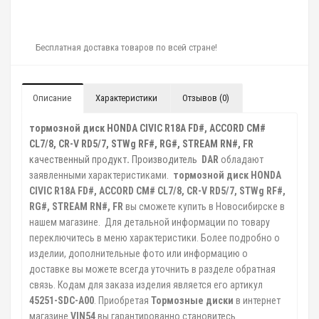
Бесплатная доставка товаров по всей стране!
Описание
Характеристики
Отзывов (0)
тормозной диск HONDA CIVIC R18A FD#, ACCORD CM#
CL7/8, CR-V RD5/7, STWg RF#, RG#, STREAM RN#, FR
качественный продукт
.
Производитель
DAR
обладают
заявленными характеристиками.
тормозной диск HONDA
CIVIC R18A FD#, ACCORD CM# CL7/8, CR-V RD5/7, STWg RF#,
RG#, STREAM RN#, FR
вы сможете купить в Новосибирске в
нашем магазине. Для детальной информации по товару
переключитесь в меню характеристики. Более подробно о
изделии, дополнительные фото или информацию о
доставке вы можете всегда уточнить в разделе обратная
связь. Кодам для заказа изделия является его артикул
45251-SDC-A00
. Приобретая
Тормозные диски
в интернет
магазине
VIN54
вы гарантированно становитесь