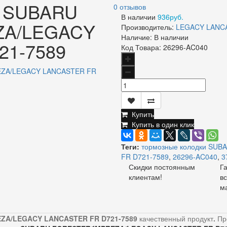
и SUBARU
0 отзывов
В наличии
936руб.
ZA/LEGACY
Производитель:
LEGACY LANC
Наличие:
В наличии
21-7589
Код Товара:
26296-AC040
Купить
Купить в один клик
Теги:
тормозные колодки SU
FR D721-7589
,
26296-AC040
,
3
Скидки постоянным
Г
клиентам!
в
м
EZA/LEGACY LANCASTER FR D721-7589
качественный продукт
.
Пр