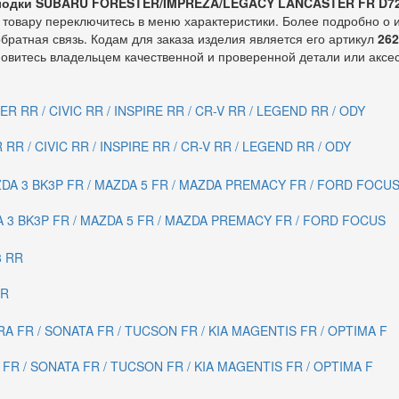
лодки SUBARU FORESTER/IMPREZA/LEGACY LANCASTER FR D72
товару переключитесь в меню характеристики. Более подробно о
обратная связь. Кодам для заказа изделия является его артикул
26
овитесь владельцем качественной и проверенной детали или аксе
R / CIVIC RR / INSPIRE RR / CR-V RR / LEGEND RR / ODY
A 3 BK3P FR / MAZDA 5 FR / MAZDA PREMACY FR / FORD FOCUS
RR
FR / SONATA FR / TUCSON FR / KIA MAGENTIS FR / OPTIMA F