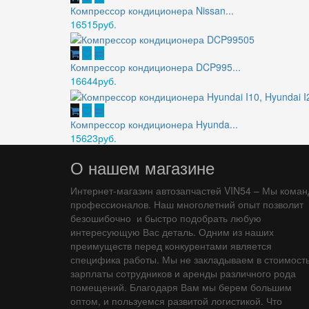
Компрессор кондиционера Nissan...
16515руб.
Компрессор кондиционера DCP995...
16644руб.
Компрессор кондиционера Hyunda...
15623руб.
О нашем магазине
Интернет-магазин автозапчастей VIN54 – Мы коман
профессионалов. Наш многолетний опыт позволит
безошибочно и быстро подобрать любую
интересующую Вас деталь. Одним из наших
преимуществ перед конкурентами является
специфика работы. Мы не закладываем в стоимост
зарплаты сотрудников и аренды различного рода
помещений. Благодаря Вам мы берем большим
оптом, и пользуемся развитой логистикой. Что